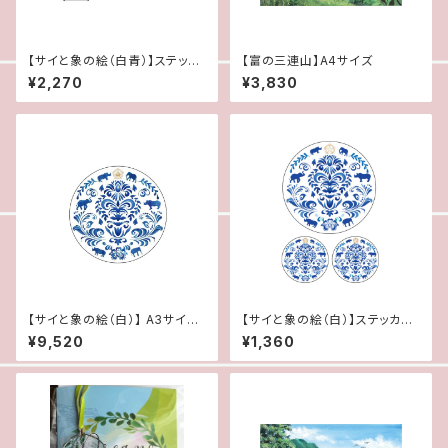
【サイと象の絵（白青）】ステッカ
【富の三連山】A4サイズ
ーセット 強盗・詐欺・暴力の不
¥2,270
¥3,830
運を抑える）
【サイと象の絵（白）】 A3サイズ
【サイと象の絵（白）】ステッカ
額入り（強盗・詐欺・暴力の不運
ー 強盗・詐欺・暴力の不運を
¥9,520
¥1,360
を抑える）
抑える）