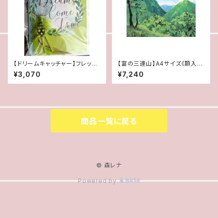
【ドリームキャッチャー】フレッシ
【富の三連山】A4サイズ《額入
ュ･グリーン
り》
¥3,070
¥7,240
商品一覧に戻る
© 森レナ
Powered by